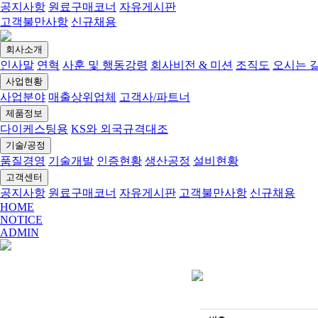
공지사항
원료구매코너
자유게시판
고객불만사항
신규채용
회사소개
인사말
연혁
사훈 및 행동강령
회사비전 & 미션
조직도
오시는 
사업현황
사업분야
매출상위업체
고객사/파트너
제품정보
다이케스팅용
KS와 외국규격대조
기술/공정
품질경영
기술개발
인증현황
생산공정
설비현황
고객센터
공지사항
원료구매코너
자유게시판
고객불만사항
신규채용
HOME
NOTICE
ADMIN