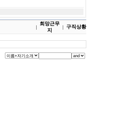
희망근무
구직상황
|
|
지