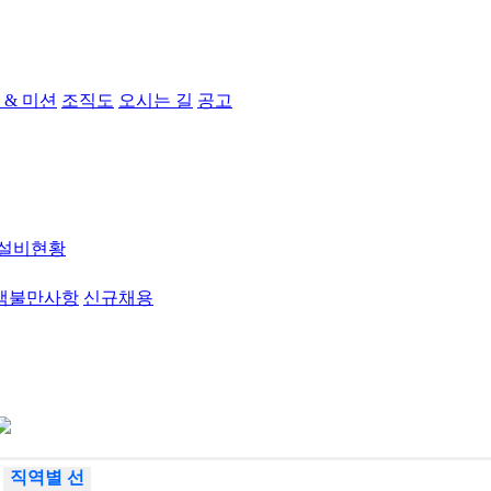
 & 미션
조직도
오시는 길
공고
설비현황
객불만사항
신규채용
직역별 선