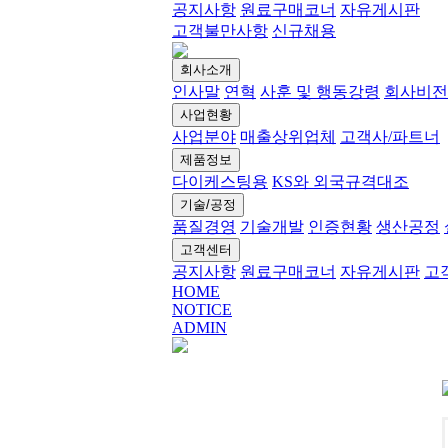
공지사항
원료구매코너
자유게시판
고객불만사항
신규채용
회사소개
인사말
연혁
사훈 및 행동강령
회사비전
사업현황
사업분야
매출상위업체
고객사/파트너
제품정보
다이케스팅용
KS와 외국규격대조
기술/공정
품질경영
기술개발
인증현황
생산공정
고객센터
공지사항
원료구매코너
자유게시판
고
HOME
NOTICE
ADMIN