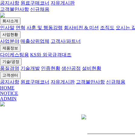
공지사항
원료구매코너
자유게시판
고객불만사항
신규채용
회사소개
인사말
연혁
사훈 및 행동강령
회사비전 & 미션
조직도
오시는 
사업현황
사업분야
매출상위업체
고객사/파트너
제품정보
다이케스팅용
KS와 외국규격대조
기술/공정
품질경영
기술개발
인증현황
생산공정
설비현황
고객센터
공지사항
원료구매코너
자유게시판
고객불만사항
신규채용
HOME
NOTICE
ADMIN